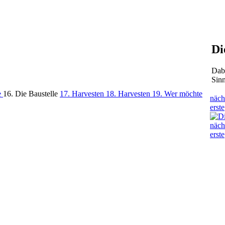
Di
Dabe
Sin
e
16. Die Baustelle
17. Harvesten
18. Harvesten
19. Wer möchte
näch
erste
näch
erste