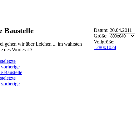
e Baustelle
Datum: 20.04.2011
Größe:
Vollgröße:
i gehen wir über Leichen ... im wahrsten
1280x1024
ne des Wortes :D
ste
letzte
vorherige
ste
letzte
vorherige