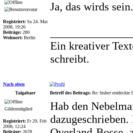
Ja, das wirds sein
Registriert:
Sa 24. Mai
2008, 19:26
______________
Beiträge:
280
Wohnort:
Berlin
Ein kreativer Text
schreibt.
Nach oben
Taigabaer
Betreff des Beitrags:
Re: bisher entdeckte 
Hab den Nebelmar
Gildenmitglied
dazugeschrieben. 
Registriert:
Fr 29. Feb
2008, 12:24
Overland-Bosse, a
Beiträge:
2678