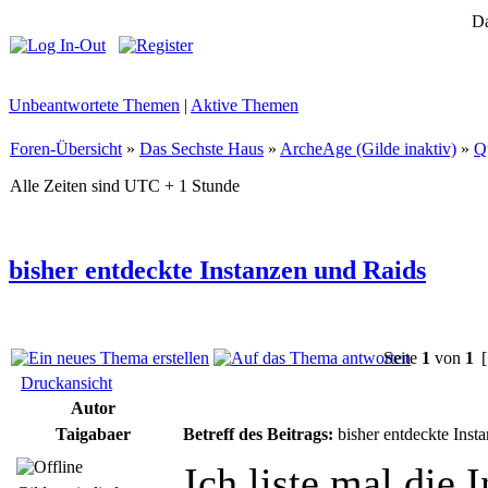
Da
Unbeantwortete Themen
|
Aktive Themen
Foren-Übersicht
»
Das Sechste Haus
»
ArcheAge (Gilde inaktiv)
»
Q
Alle Zeiten sind UTC + 1 Stunde
bisher entdeckte Instanzen und Raids
Seite
1
von
1
[
Druckansicht
Autor
Taigabaer
Betreff des Beitrags:
bisher entdeckte Inst
Ich liste mal die