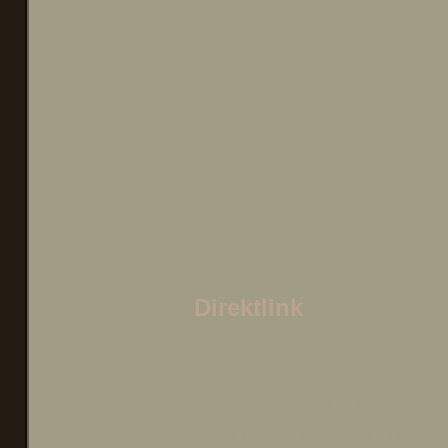
Direktlink
(Beim letzten Video ist 
strunzdumm/sehr inakti