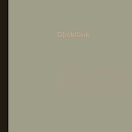
Direktlink
Und hier Battlezone 2
nicht von dem Anfangscr
ganz anders und weitläu