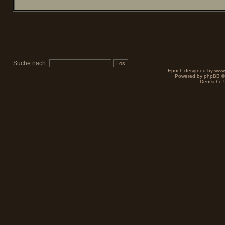
Mitglieder in diesem Forum: 0 Mitglieder und 1 Gast
Suche nach:
Epoch designed by
www
Powered by
phpBB
©
Deutsche 