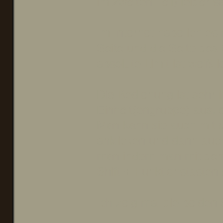
im zweiten Teil) leider
Im Internet habe ich es
Seite und die Seite des
absolute Limit ist weiß i
Die Bedienung ist sehr i
Einheit(engruppe) aus, d
Man kann sie auch mit 
anklicken und dann auch
man indem man mit den 
Shift + Funktionstaste
Ich zeig mal die beiden 