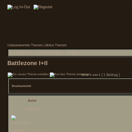
Unbeantwortete Themen
|
Aktive Themen
Foren-Übersicht
»
Das Sechste Haus
»
Off-Topic
Battlezone I+II
[ 1 Beitrag ]
Seite
1
von
1
Druckansicht
Autor
Betreff des Beitrags:
Battlezone I+II
Taigabaer
Hallo, hab mit Gabbo ma
Gildenmitglied
die beiden Battlezone-Re
Registriert:
Fr 29. Feb 2008,