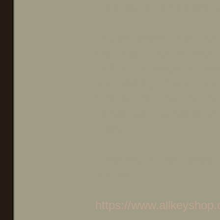
Fahrzeuge gebaut und Q
Früher konnte man das 
und auch über Internet.
erstmal schauen. Wenn
was wichtig ist und ka
Spieler spielen oder "je
sicher wie das heute i
kann.
Über key-Seller-Seiten
kaufen:
https://www.allkeyshop.c