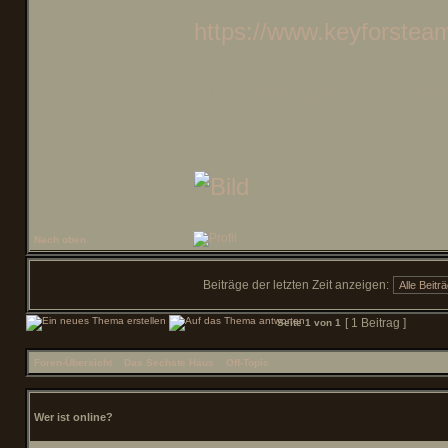
https://www.keyforsteam.
Auf Steam selber kostet 
_________________
Nach oben
Beiträge der letzten Zeit anzeigen:
[ 1 Beitrag ]
Seite
1
von
1
Foren-Übersicht
»
Das Sechste Haus
»
Off-Topic
Wer ist online?