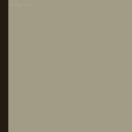
12:24
Perspektive-Echtzeitstra
Beiträge:
2678
wurde und auf Steam erh
alleine und gegeneinan
In der Kampagne wird m
Gebäuden und Fahrzeug
mit Sammlern gesammelt
besetzt werden.
Im ersten Spiel geht es
zwischen Sowjets und A
Sonnensystems stattfind
einer außerirdischen R
Stufe manchmal fordernd 