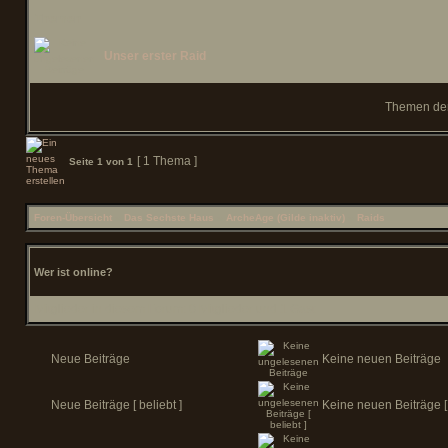
Themen
Unser erster Raid
Themen der 
[ 1 Thema ]
Seite
1
von
1
Foren-Übersicht
»
Das Sechste Haus
»
ArcheAge (Gilde inaktiv)
»
Raids
Wer ist online?
Mitglieder in diesem Forum: 0 Mitglieder und 1 Gast
Neue Beiträge
Keine neuen Beiträge
Neue Beiträge [ beliebt ]
Keine neuen Beiträge [ 