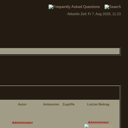
Aktuelle Zeit: Fr 7. Aug 2026, 11:23
Alle Zeiten sind UTC + 1 Stunde
Autor
Antworten
Zugriffe
Letzter Beitrag
Di 6. Feb 2024, 14:40
Administrator
Administrator
0
67882