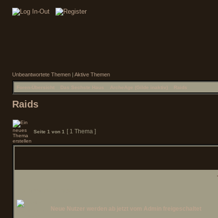
Unbeantwortete Themen
|
Aktive Themen
Foren-Übersicht
»
Das Sechste Haus
»
ArcheAge (Gilde inaktiv)
»
Raids
Raids
[ 1 Thema ]
Seite
1
von
1
Bekanntmachungen
Neue Nutzer werden ab jetzt vom Admin freigeschaltet