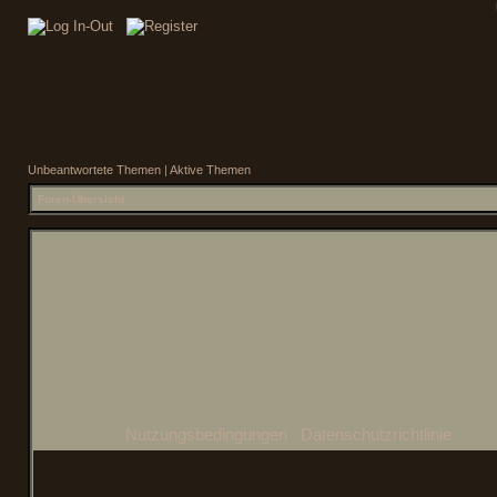
Unbeantwortete Themen
|
Aktive Themen
Foren-Übersicht
Du musst in diesem Forum registriert sein, um dich anmelden 
können. Die Registrierung ist in wenigen Augenblicken erledigt 
ermöglicht dir, auf weitere Funktionen zuzugreifen. Die Board-
Administration kann registrierten Benutzern auch zusätzliche
Berechtigungen zuweisen. Beachte bitte unsere
Nutzungsbedingungen und die verwandten Regelungen, bevor 
dich registrierst. Bitte beachte auch die jeweiligen Forenregeln,
du dich in diesem Board bewegst.
Nutzungsbedingungen
|
Datenschutzrichtlinie